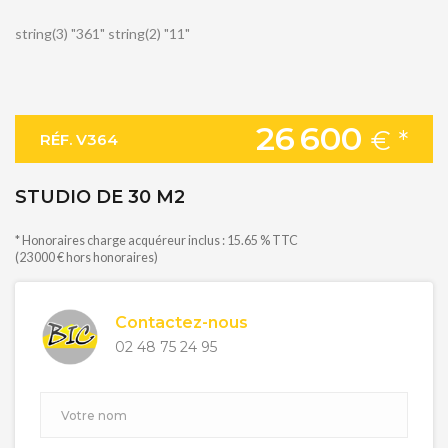
string(3) "361" string(2) "11"
26 600
€ *
RÉF. V364
STUDIO DE 30 M2
* Honoraires charge acquéreur inclus : 15.65 % TTC
(23 000 € hors honoraires)
Contactez-nous
02 48 75 24 95