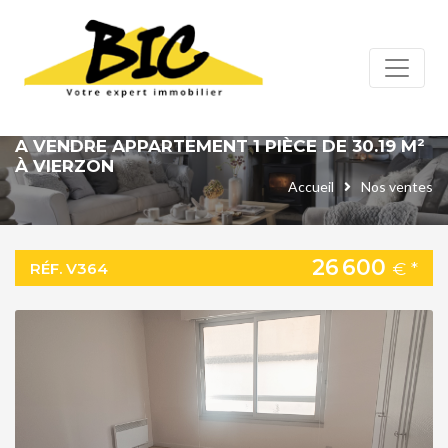
Panneau de gestion des cookies
A VENDRE APPARTEMENT 1 PIÈCE DE 30.19 M²
À VIERZON
Accueil
Nos ventes
26 600
€ *
RÉF. V364