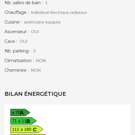
Nb. salles de bain :
1
Chauffage :
individuel électrique radiateur
Cuisine :
américaine équipée
Ascenseur :
OUI
Cave :
OUI
Nb. parking :
0
Climatisation :
NON
Cheminée :
NON
BILAN ÉNERGÉTIQUE
A
≤ 70
B
71 à 110
C
111 à 180