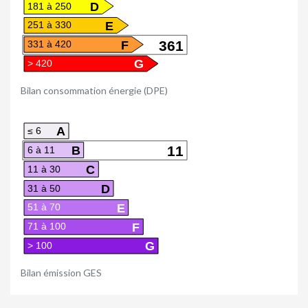
D
181 à 250
E
251 à 330
F
361
331 à 420
G
> 420
Bilan consommation énergie (DPE)
A
≤ 6
B
11
6 à 11
C
11 à 30
D
31 à 50
E
51 à 70
F
71 à 100
G
> 100
Bilan émission GES