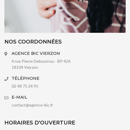
NOS COORDONNÉES
AGENCE BIC VIERZON
4 rue Pierre Debournou - BP 426
18104 Vierzon
TÉLÉPHONE
02 48 75 24 95
E-MAIL
contact@agence-bic.fr
HORAIRES D'OUVERTURE