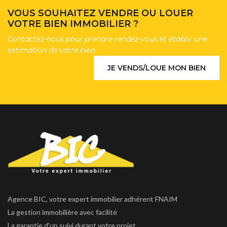
deux chambres supplémentaires ainsi qu'un grenier, offrant
VOUS SOUHAITEZ VENDRE OU LOUER
un espace de stockage appréciable.
VOTRE BIEN IMMOBILIER ?
Le sous-sol accueille un garage, complété à l'extérieur par un
Contactez-nous pour prendre rendez-vous et établir une
car-port, permettant de stationner plusieurs véhicules.
estimation de votre bien
À l'extérieur, vous profiterez d'un jardin entièrement clos,
soigneusement entretenu et arboré, idéal pour les moments
JE VENDS/LOUE MON BIEN
de détente en famille.
Une maison fonctionnelle et lumineuse, offrant de nombreux
espaces de rangement et un cadre de vie agréable, à
proximité des commodités.
Agence BIC, votre expert immobilier adhérent FNAIM
La gestion immobilière avec facilité
La garantie d'un suivi durant votre projet