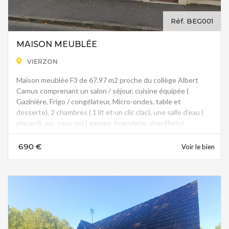
Réf. BEG001
MAISON MEUBLÉE
VIERZON
Maison meublée F3 de 67.97 m2 proche du collège Albert
Camus comprenant un salon / séjour, cuisine équipée (
Gazinière, Frigo / congélateur, Micro-ondes, table et
desserte), 2 chambres ( 1 lit et un clic clac), une salle d'eau (
placard), wc, sous-sol ( garage, buanderie, chaufferie)
Fenêtres double vitrage.
690 €
Voir le bien
Jardin de 1000 m2 - Terrasse avec barbecue
Garage - Chauffage au gaz