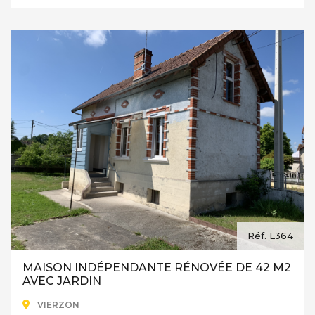
Le terrain comprend un abri pour voiture ainsi qu'un abri de
jardin, parfait pour le rangement d'outils ou d'équipements de
loisirs.
Le chauffage est assuré par une installation au gaz.
Située dans un cadre verdoyant et paisible, cette maison
offre un environnement privilégié, propice à la détente, tout
en restant à distance raisonnable des services et commerces
essentiels.
N'hésitez pas à nous contacter pour une visite.
Disponible le 1er septembre 2026
Réf. L364
MAISON INDÉPENDANTE RÉNOVÉE DE 42 M2
AVEC JARDIN
VIERZON