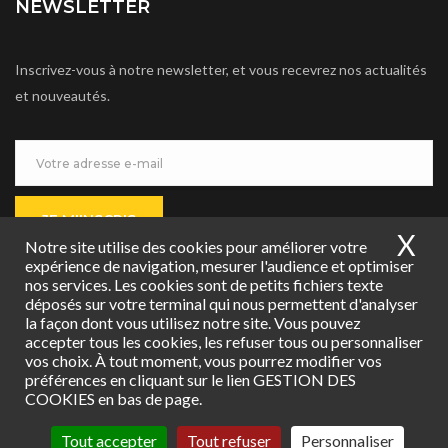
NEWSLETTER
Inscrivez-vous à notre newsletter, et vous recevrez nos actualités
et nouveautés.
JE M'INSCRIS
X
Ma
Notre site utilise des cookies pour améliorer votre
expérience de navigation, mesurer l'audience et optimiser
nos services. Les cookies sont de petits fichiers texte
déposés sur votre terminal qui nous permettent d'analyser
la façon dont vous utilisez notre site. Vous pouvez
accepter tous les cookies, les refuser tous ou personnaliser
Copyright © 2019 Agence BIC Vierzon
vos choix. À tout moment, vous pourrez modifier vos
préférences en cliquant sur le lien GESTION DES
AND type_de_bien = 'local'
COOKIES en bas de page.
Tout accepter
Tout refuser
Personnaliser