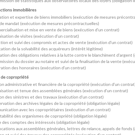
mission de statistiques aux observatoires locaux des loyers (obligation l
actions immobilières
ation et expertise de biens immobiliers (exécution de mesures précontra
 de mandat (exécution de mesures précontractuelles)
rcialisation et mise en vente de biens (exécution d'un contrat)
isation de visites (exécution d'un contrat)
tion et suivi des compromis et actes de vente (exécution d'un contrat)
cation de la solvabilité des acquéreurs (intérêt légitime)
ation des obligations relatives à la lutte contre le blanchiment d'argent (
ission du dossier au notaire et suivi de la finalisation de la vente (exéc
ration des honoraires (exécution d'un contrat)
c de copropriété
on administrative et financière de la copropriété (exécution d'un contrat
isation et tenue des assemblées générales (exécution d'un contrat)
on des sinistres et des travaux (exécution d'un contrat)
vation des archives légales de la copropriété (obligation légale)
nication avec les copropriétaires (exécution d'un contrat)
abilité des organismes de copropriété (obligation légale)
 des comptes des intéressés (obligation légale)
cations aux assemblées générales, lettres de relance, appels de fonds (o
on et suivi des travaux des copropriétés (exécution d'un contrat)