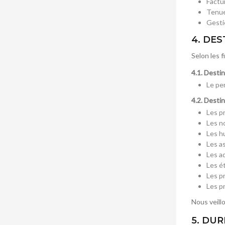
Factu
Tenue 
Gesti
4. DE
Selon les 
4.1. Desti
Le pe
4.2. Desti
Les p
Les n
Les hu
Les a
Les a
Les é
Les p
Les p
Nous veill
5. DU