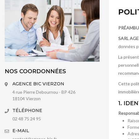
POLI
PRÉAMBU
SARL AGE
données pe
La présent
personnell
NOS COORDONNÉES
recommanda
Cette poli
AGENCE BIC VIERZON
immobilière
4 rue Pierre Debournou - BP 426
18104 Vierzon
1. ID
TÉLÉPHONE
Responsabl
02 48 75 24 95
Raison
Forme
E-MAIL
Adres
contact@agence-bic.fr