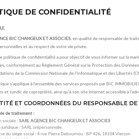
TIQUE DE CONFIDENTIALITÉ
LE
NCE BIC CHANGEUX ET ASSOCIES
, en qualité de responsable de trai
rsonnelles et au respect de votre vie privée.
e politique de confidentialité a pour objectif de vous informer sur la m
es, conformément au Règlement Général sur la Protection des Données (R
tions de la Commission Nationale de l'Informatique et des Libertés (CN
tique s'applique à l'ensemble des services proposés par BIC IMMOBILIER 
s et syndic de copropriété, ainsi qu'à son site internet accessible à l'ad
ENTITÉ ET COORDONNÉES DU RESPONSABLE DE
e de traitement :
 sociale :
SARL AGENCE BIC CHANGEUX ET ASSOCIES
 juridique : SARL unipersonnelle
se du siège social : 4 rue Pierre Debournou - BP 426, 18104 Vierzon