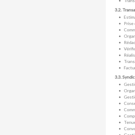
Trans
3.2. Trans
Estim
Prise
Comme
Organ
Rédac
Vérifi
Réalis
Transm
Factu
3.3. Syndi
Gesti
Organ
Gesti
Conser
Commu
Compt
Tenue
Convo
Gesti