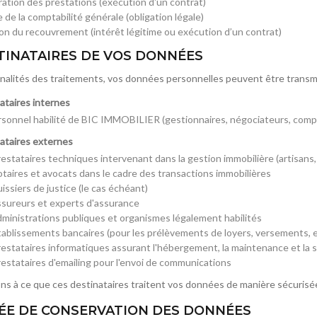
ration des prestations (exécution d'un contrat)
de la comptabilité générale (obligation légale)
on du recouvrement (intérêt légitime ou exécution d’un contrat)
STINATAIRES DE VOS DONNÉES
finalités des traitements, vos données personnelles peuvent être transmi
nataires internes
rsonnel habilité de BIC IMMOBILIER (gestionnaires, négociateurs, compt
nataires externes
restataires techniques intervenant dans la gestion immobilière (artisans
otaires et avocats dans le cadre des transactions immobilières
issiers de justice (le cas échéant)
ssureurs et experts d'assurance
dministrations publiques et organismes légalement habilités
tablissements bancaires (pour les prélèvements de loyers, versements, e
restataires informatiques assurant l'hébergement, la maintenance et la
restataires d'emailing pour l'envoi de communications
ons à ce que ces destinataires traitent vos données de manière sécuris
RÉE DE CONSERVATION DES DONNÉES