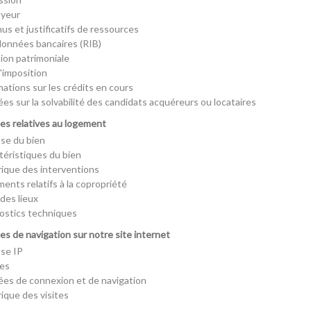
yeur
us et justificatifs de ressources
onnées bancaires (RIB)
tion patrimoniale
d'imposition
mations sur les crédits en cours
es sur la solvabilité des candidats acquéreurs ou locataires
es relatives au logement
se du bien
téristiques du bien
rique des interventions
ents relatifs à la copropriété
des lieux
ostics techniques
es de navigation sur notre site internet
se IP
es
es de connexion et de navigation
rique des visites