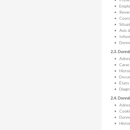
Emplo
Reven
Coord
Situa
Avis 
Infor
Donné
2.3. Donné
Adres
Carac
Histo
Docum
États 
Diagn
2.4. Donné
Adres
Cooki
Donné
Histo