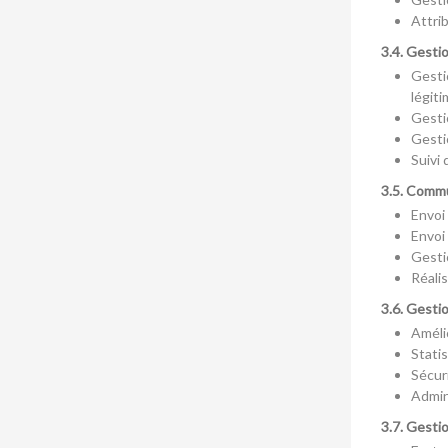
Attri
3.4. Gesti
Gesti
légit
Gesti
Gestio
Suivi 
3.5. Commu
Envoi 
Envoi
Gesti
Réalis
3.6. Gesti
Amélio
Stati
Sécuri
Admin
3.7. Gesti