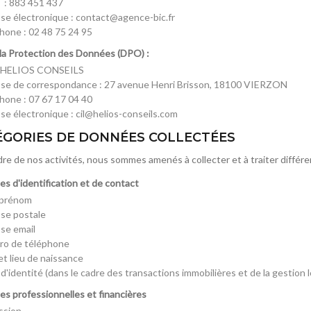
 : 883 451 437
se électronique : contact@agence-bic.fr
hone : 02 48 75 24 95
la Protection des Données (DPO) :
 HELIOS CONSEILS
se de correspondance : 27 avenue Henri Brisson, 18100 VIERZON
hone : 07 67 17 04 40
se électronique : cil@helios-conseils.com
TÉGORIES DE DONNÉES COLLECTÉES
dre de nos activités, nous sommes amenés à collecter et à traiter diff
es d'identification et de contact
 prénom
se postale
se email
o de téléphone
et lieu de naissance
d'identité (dans le cadre des transactions immobilières et de la gestion l
es professionnelles et financières
ssion