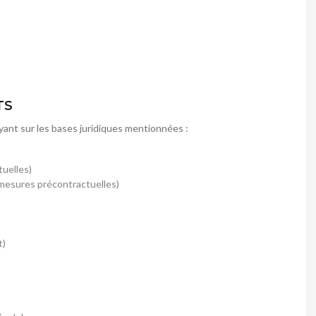
TS
yant sur les bases juridiques mentionnées :
uelles)
 mesures précontractuelles)
t)