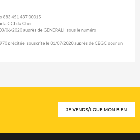
éro 883 451 437 00015
ar la CCI du Cher
t le 03/06/2020 auprès de GENERALI, sous le numéro
ier 1970 précitée, souscrite le 01/07/2020 auprès de CEGC pour un
JE VENDS/LOUE MON BIEN