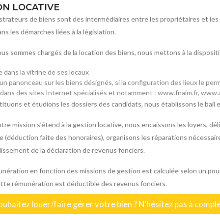
ON LOCATIVE
strateurs de biens sont des intermédiaires entre les propriétaires et les
ans les démarches liées à la législation.
us sommes chargés de la location des biens, nous mettons à la disposit
ge dans la vitrine de ses locaux
’un panonceau sur les biens désignés, si la configuration des lieux le per
n dans des sites Internet spécialisés et notamment : www.fnaim.fr, www.
tuons et étudions les dossiers des candidats, nous établissons le bail et 
tre mission s’étend à la gestion locative, nous encaissons les loyers, d
e (déduction faite des honoraires), organisons les réparations nécessaire
blissement de la déclaration de revenus fonciers.
nération en fonction des missions de gestion est calculée selon un 
Cette rémunération est déductible des revenus fonciers.
uhaitez louer/faire gérer votre bien ? N’hésitez pas à compl