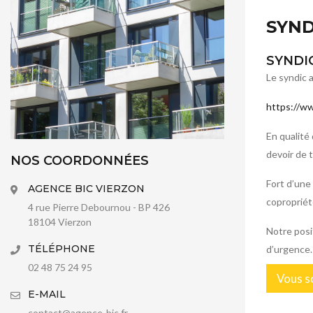
SYND
SYNDI
Le syndic 
https://ww
En qualité
devoir de 
NOS COORDONNÉES
Fort d’une
AGENCE BIC VIERZON
copropriét
4 rue Pierre Debournou - BP 426
18104 Vierzon
Notre posi
TÉLÉPHONE
d’urgence.
02 48 75 24 95
Vous so
E-MAIL
contact@agence-bic.fr