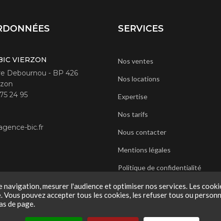
RDONNÉES
SERVICES
BIC VIERZON
Nos ventes
rre Debournou - BP 426
Nos locations
rzon
 75 24 95
Expertise
Nos tarifs
gence-bic.fr
Nous contacter
Mentions légales
Politique de confidentialité
 navigation, mesurer l'audience et optimiser nos services. Les cookie
e. Vous pouvez accepter tous les cookies, les refuser tous ou person
as de page.