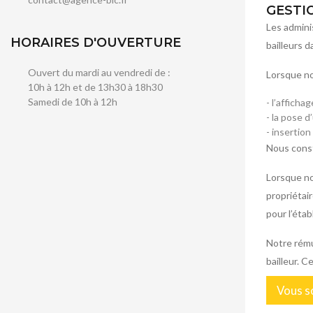
GESTI
Les admini
HORAIRES D'OUVERTURE
bailleurs d
Ouvert du mardi au vendredi de :
Lorsque no
10h à 12h et de 13h30 à 18h30
Samedi de 10h à 12h
- l’afficha
- la pose d
- insertio
Nous consti
Lorsque no
propriétair
pour l’éta
Notre rému
bailleur. 
Vous so