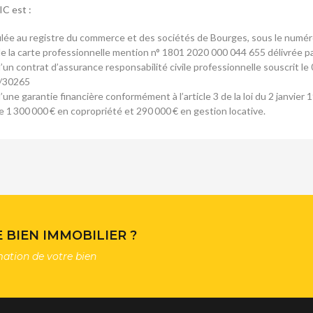
IC est :
ulée au registre du commerce et des sociétés de Bourges, sous le num
e de la carte professionnelle mention n° 1801 2020 000 044 655 délivrée p
e d’un contrat d’assurance responsabilité civile professionnelle souscri
/30265
e d’une garantie financière conformément à l’article 3 de la loi du 2 janv
 1 300 000 € en copropriété et 290 000 € en gestion locative.
BIEN IMMOBILIER ?
mation de votre bien