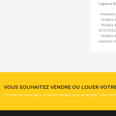
L’agence B
- immatric
- titulair
- titulair
AL591311
- titulair
montant de
VOUS SOUHAITEZ VENDRE OU LOUER VOTRE 
Contactez-nous pour prendre rendez-vous et établir une esti