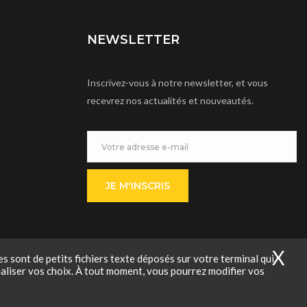
NEWSLETTER
Inscrivez-vous à notre newsletter, et vous
recevrez nos actualités et nouveautés.
JE M'INSCRIS
X
Ma
s sont de petits fichiers texte déposés sur votre terminal qui
naliser vos choix. À tout moment, vous pourrez modifier vos