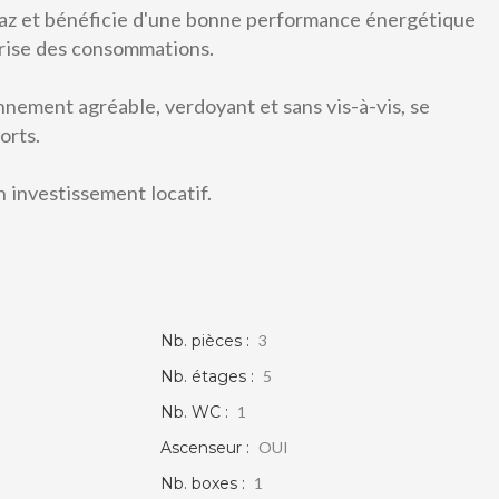
gaz et bénéficie d'une bonne performance énergétique
trise des consommations.
nnement agréable, verdoyant et sans vis-à-vis, se
orts.
 investissement locatif.
APPARTEMENT T3 - 79 M2 - PROCHE DU
PARC DE BELLEVUE
VIERZON
73 000 €
voir le bien
Nb. pièces :
3
Nb. étages :
5
Nb. WC :
1
Ascenseur :
OUI
Nb. boxes :
1