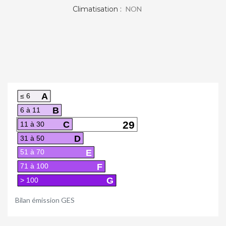
Climatisation :
NON
A
≤ 6
B
6 à 11
C
29
11 à 30
D
31 à 50
E
51 à 70
F
71 à 100
G
> 100
Bilan émission GES