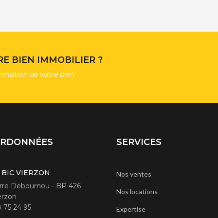
E BIEN IMMOBILIER ?
timation de votre bien
ORDONNÉES
SERVICES
 BIC VIERZON
Nos ventes
erre Debournou - BP 426
Nos locations
erzon
8 75 24 95
Expertise