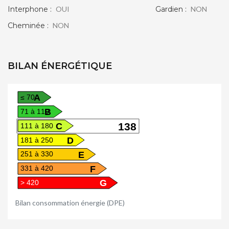
Interphone :
OUI
Gardien :
NON
Cheminée :
NON
BILAN ÉNERGÉTIQUE
A
≤ 70
B
71 à 110
C
138
111 à 180
D
181 à 250
E
251 à 330
F
331 à 420
G
> 420
Bilan consommation énergie (DPE)