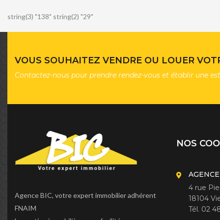
string(3) "138" string(2) "29"
VOUS SOUHAITEZ VENDRE OU LOUER VOTR
Contactez-nous pour prendre rendez-vous et établir une es
NOS CO
AGENCE
4 rue Pi
Agence BIC, votre expert immobilier adhérent
18104 Vi
FNAIM
Tél. 02 4