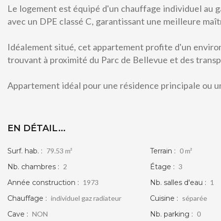
Le logement est équipé d'un chauffage individuel au 
avec un DPE classé C, garantissant une meilleure maî
Idéalement situé, cet appartement profite d'un enviro
trouvant à proximité du Parc de Bellevue et des transp
Appartement idéal pour une résidence principale ou un
APPARTEMENT F3
VIERZON
EN DÉTAIL...
75 100 €
voir le bien
Surf. hab. :
79.53 m²
Terrain :
0 m²
Nb. chambres :
2
Étage :
3
Année construction :
1973
Nb. salles d'eau :
1
Chauffage :
individuel gaz radiateur
Cuisine :
séparée
Cave :
NON
Nb. parking :
0