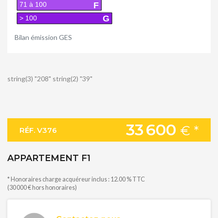
F
71 à 100
G
> 100
Bilan émission GES
string(3) "208" string(2) "39"
33 600
€ *
RÉF. V376
APPARTEMENT F1
* Honoraires charge acquéreur inclus : 12.00 % TTC
(30 000 € hors honoraires)