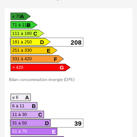
A
≤ 70
B
71 à 110
C
111 à 180
D
208
181 à 250
E
251 à 330
F
331 à 420
G
> 420
Bilan consommation énergie (DPE)
A
≤ 6
B
6 à 11
C
11 à 30
D
39
31 à 50
E
51 à 70