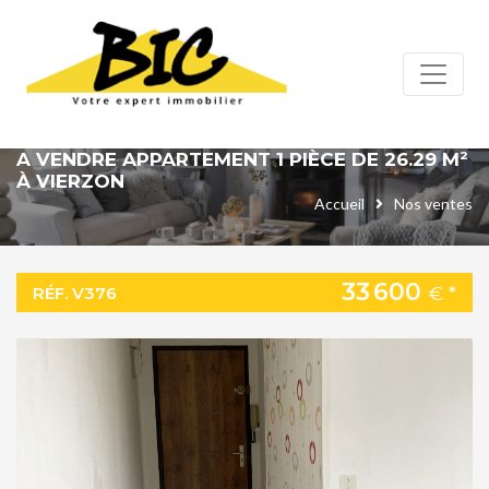
Panneau de gestion des cookies
A VENDRE APPARTEMENT 1 PIÈCE DE 26.29 M²
À VIERZON
Accueil
Nos ventes
33 600
€ *
RÉF. V376