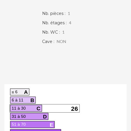
Nb. pièces :
1
Nb. étages :
4
Nb. WC :
1
Cave :
NON
A VENDRE - APPT T2 48 M2 - RÉSIDENCE
SÉCURISÉE
VIERZON
49 730 €
voir le bien
A
≤ 6
B
6 à 11
C
26
11 à 30
D
31 à 50
E
51 à 70