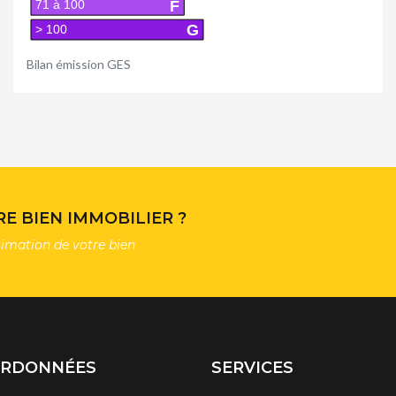
F
71 à 100
G
> 100
Bilan émission GES
E BIEN IMMOBILIER ?
timation de votre bien
ORDONNÉES
SERVICES