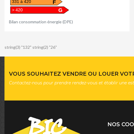
F
331 à 420
G
> 420
Bilan consommation énergie (DPE)
string(3) "132" string(2) "26"
VOUS SOUHAITEZ VENDRE OU LOUER VOTR
Contactez-nous pour prendre rendez-vous et établir une es
NOS CO