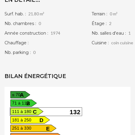
Surf. hab. :
21.80 m²
Terrain :
0 m²
Nb. chambres :
0
Étage :
2
Année construction :
1974
Nb. salles d'eau :
1
Chauffage :
Cuisine :
coin cuisine
IMMEUBLE DE RAPPORT DE 76.61 M2 AVEC 2
Nb. parking :
0
APPARTEMENTS IDÉAL
VIERZON
BILAN ÉNERGÉTIQUE
59 200 €
voir le bien
A
≤ 70
B
71 à 110
C
132
111 à 180
D
181 à 250
E
251 à 330