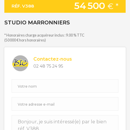
54 500
€ *
RÉF. V388
STUDIO MARRONNIERS
* Honoraires charge acquéreur inclus : 9.00 % TTC
(50 000 € hors honoraires)
Contactez-nous
02 48 75 24 95