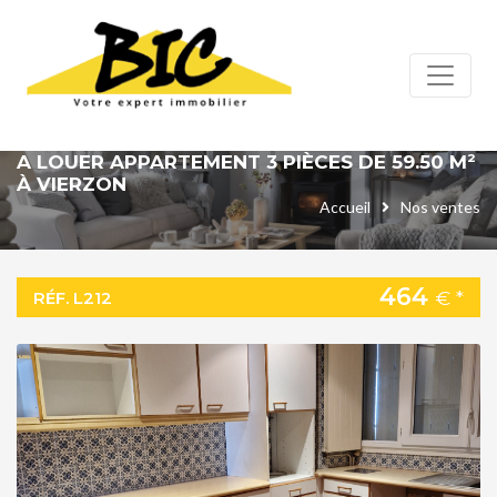
Panneau de gestion des cookies
A LOUER APPARTEMENT 3 PIÈCES DE 59.50 M²
À VIERZON
Accueil
Nos ventes
464
€ *
RÉF. L212