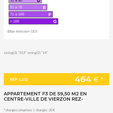
D
31 à 50
E
51 à 70
F
71 à 100
G
> 100
Bilan émission GES
string(3) "353" string(2) "14"
464
€ *
RÉF. L212
APPARTEMENT F3 DE 59,50 M2 EN
CENTRE-VILLE DE VIERZON REZ-
* charges comprises | charges : 20 €