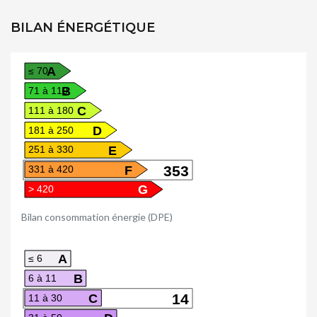
BILAN ÉNERGÉTIQUE
A
≤ 70
B
71 à 110
C
111 à 180
D
181 à 250
E
251 à 330
F
353
331 à 420
G
> 420
Bilan consommation énergie (DPE)
A
≤ 6
B
6 à 11
C
14
11 à 30