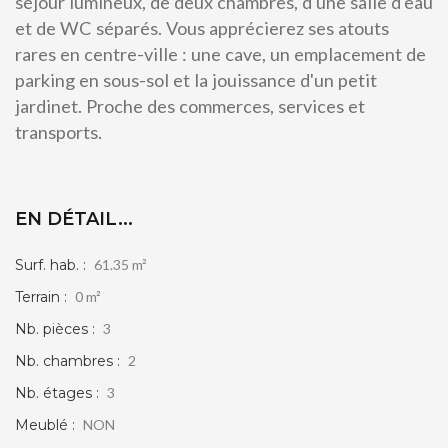
séjour lumineux, de deux chambres, d'une salle d'eau
et de WC séparés. Vous apprécierez ses atouts
rares en centre-ville : une cave, un emplacement de
parking en sous-sol et la jouissance d'un petit
jardinet. Proche des commerces, services et
transports.
EN DÉTAIL...
Surf. hab. :
61.35 m²
Terrain :
0 m²
Nb. pièces :
3
Nb. chambres :
2
Nb. étages :
3
Meublé :
NON