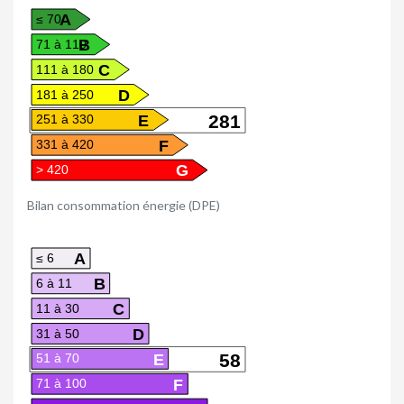
A
≤ 70
B
71 à 110
C
111 à 180
D
181 à 250
E
281
251 à 330
F
331 à 420
G
> 420
Bilan consommation énergie (DPE)
A
≤ 6
B
6 à 11
C
11 à 30
D
31 à 50
E
58
51 à 70
F
71 à 100