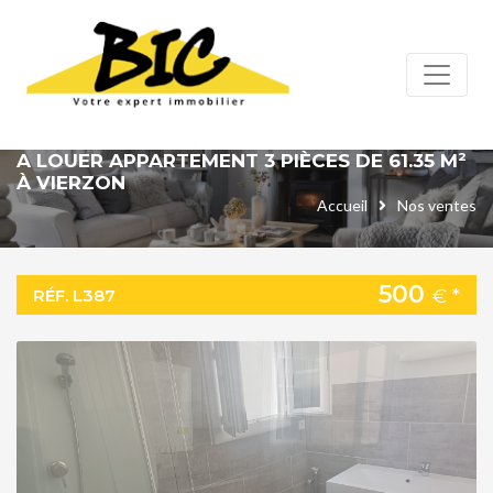
Panneau de gestion des cookies
A LOUER APPARTEMENT 3 PIÈCES DE 61.35 M²
À VIERZON
Accueil
Nos ventes
500
€ *
RÉF. L387