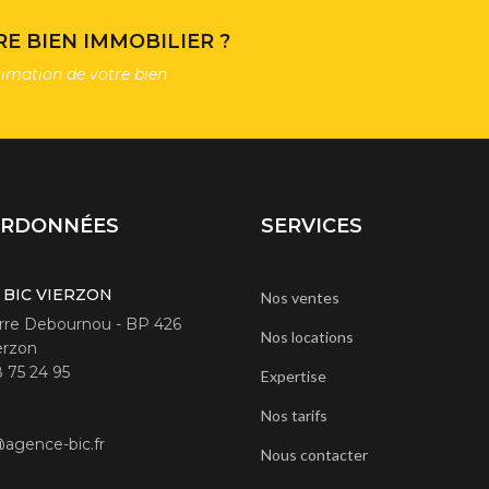
E BIEN IMMOBILIER ?
timation de votre bien
ORDONNÉES
SERVICES
 BIC VIERZON
Nos ventes
erre Debournou - BP 426
Nos locations
erzon
8 75 24 95
Expertise
Nos tarifs
agence-bic.fr
Nous contacter