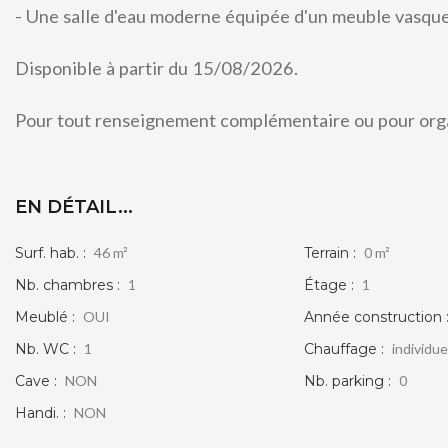
- Une salle d'eau moderne équipée d'un meuble vasque
Disponible à partir du 15/08/2026.
Pour tout renseignement complémentaire ou pour orga
APPARTEMENT T2 MEUBLÉ DE 28,65M2 À
EN DÉTAIL...
VIERZON
Surf. hab. :
46 m²
Terrain :
0 m²
VIERZON
Nb. chambres :
1
Étage :
1
450 €
voir le bien
Meublé :
OUI
Année construction 
Nb. WC :
1
Chauffage :
individue
Cave :
NON
Nb. parking :
0
Handi. :
NON