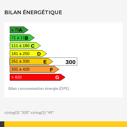
BILAN ÉNERGÉTIQUE
A
≤ 70
B
71 à 110
C
111 à 180
D
181 à 250
E
300
251 à 330
F
331 à 420
G
> 420
Bilan consommation énergie (DPE)
string(3) "300" string(2) "49"