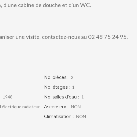
, d'une cabine de douche et d'un WC.
niser une visite, contactez-nous au 02 48 75 24 95.
BEL APPARTEMENT T2 MEUBLÉ
VIERZON
Nb. pièces :
2
Nb. étages :
1
447 €
voir le bien
:
1948
Nb. salles d'eau :
1
l électrique radiateur
Ascenseur :
NON
Climatisation :
NON