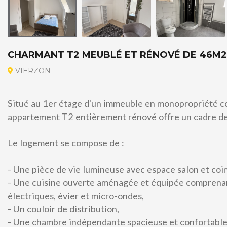
CHARMANT T2 MEUBLÉ ET RÉNOVÉ DE 46M2
VIERZON
Situé au 1er étage d'un immeuble en monopropriété c
appartement T2 entièrement rénové offre un cadre de 
Le logement se compose de :
- Une pièce de vie lumineuse avec espace salon et coin
A louer
- Une cuisine ouverte aménagée et équipée comprena
électriques, évier et micro-ondes,
- Un couloir de distribution,
- Une chambre indépendante spacieuse et confortable