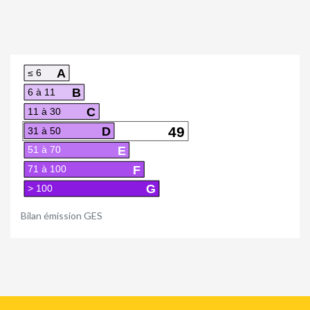
A
≤ 6
B
6 à 11
C
11 à 30
D
49
31 à 50
E
51 à 70
F
71 à 100
G
> 100
Bilan émission GES