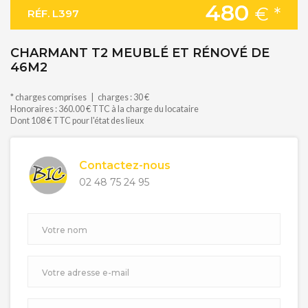
480
€ *
RÉF. L397
CHARMANT T2 MEUBLÉ ET RÉNOVÉ DE
46M2
* charges comprises | charges : 30 €
Honoraires : 360.00 € TTC à la charge du locataire
Dont 108 € TTC pour l'état des lieux
Contactez-nous
02 48 75 24 95