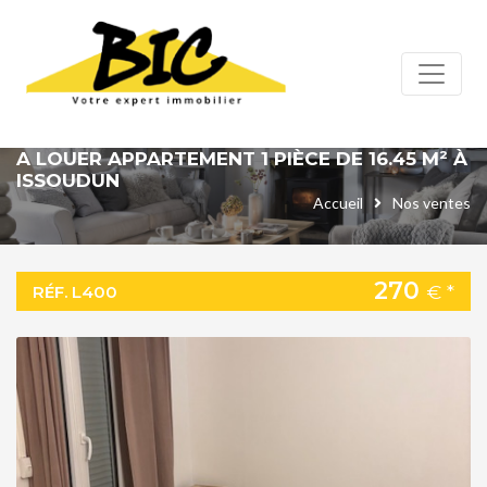
Panneau de gestion des cookies
A LOUER APPARTEMENT 1 PIÈCE DE 16.45 M² À
ISSOUDUN
Accueil
Nos ventes
270
€ *
RÉF. L400