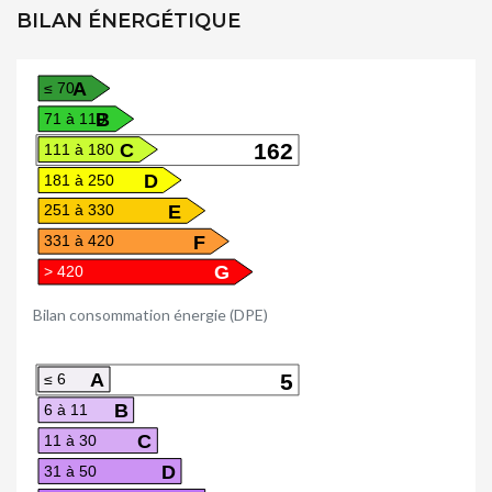
BILAN ÉNERGÉTIQUE
A
≤ 70
B
71 à 110
C
162
111 à 180
D
181 à 250
E
251 à 330
F
331 à 420
G
> 420
Bilan consommation énergie (DPE)
A
5
≤ 6
B
6 à 11
C
11 à 30
D
31 à 50