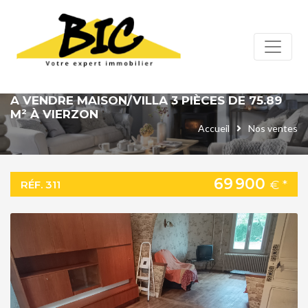
Panneau de gestion des cookies
A VENDRE MAISON/VILLA 3 PIÈCES DE 75.89
M² À VIERZON
Accueil
Nos ventes
69 900
€ *
RÉF. 311