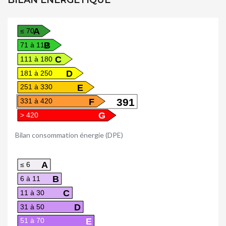
A
≤ 70
B
71 à 110
C
111 à 180
D
181 à 250
E
251 à 330
F
391
331 à 420
G
> 420
Bilan consommation énergie (DPE)
A
≤ 6
B
6 à 11
C
11 à 30
D
31 à 50
E
51 à 70