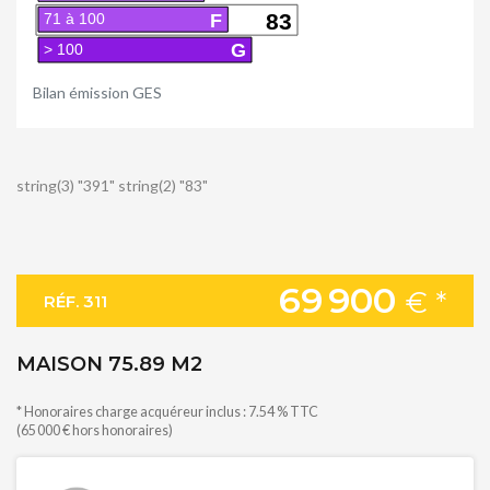
F
83
71 à 100
G
> 100
Bilan émission GES
string(3) "391" string(2) "83"
69 900
€ *
RÉF. 311
MAISON 75.89 M2
* Honoraires charge acquéreur inclus : 7.54 % TTC
(65 000 € hors honoraires)