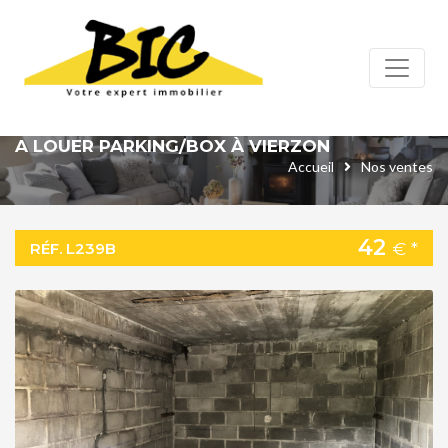
Panneau de gestion des cookies
A LOUER PARKING/BOX À VIERZON
Accueil
Nos ventes
42
€ *
RÉF. L239B