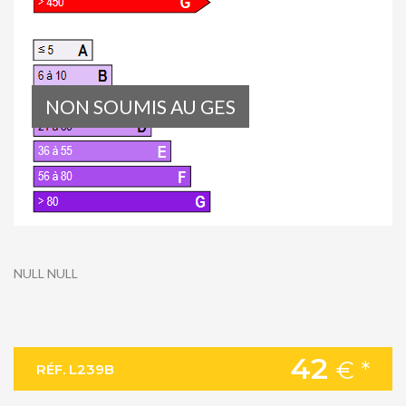
NON SOUMIS AU GES
NULL NULL
42
€ *
RÉF. L239B